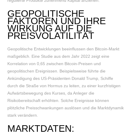
regulierte Produkte zunehmend Kapital anziehen.
GEOPOLITISCHE
FAKTOREN UND IHRE
WIRKUNG AUF DIE
PREISVOLATILITÄT
Geopolitische Entwicklungen beeinflussen den Bitcoin-Markt
maßgeblich. Eine Studie aus dem Jahr 2022 zeigt eine
Korrelation von 0,65 zwischen Bitcoin-Preisen und
geopolitischen Ereignissen. Beispielsweise führte die
Ankündigung des US-Präsidenten Donald Trump, Schiffe
durch die Straße von Hormus zu leiten, zu einer kurzfristigen
Aufwärtsbewegung des Kurses, da Anleger die
Risikobereitschaft erhöhten. Solche Ereignisse können
plötzliche Preisschwankungen auslösen und die Marktdynamik
stark verändern.
MARKTDATEN: