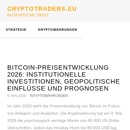
CRYPTOTRADERS.EU
IN CRYPTO WE TRUST
STRATEGIE
KRYPTOWÄHRUNGEN
BITCOIN-PREISENTWICKLUNG
2026: INSTITUTIONELLE
INVESTITIONEN, GEOPOLITISCHE
EINFLÜSSE UND PROGNOSEN
6. MAI 2026
KRYPTOWÄHRUNGEN
Im Jahr 2026 steht die Preisentwicklung von Bitcoin im Fokus
von Anlegern und Analysten. Die Kryptowährung hat am 4. Mai
2026 die psychologisch wichtige Marke von 80.000 US-Dollar
überschritten, wobei das Intraday-Hoch bei 80.600 USD lag,