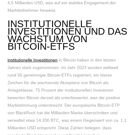
4,5 Milliarden USD, was auf ein stabiles Engagement der
Marktteilnehmer hinweist.
INSTITUTIONELLE
INVESTITIONEN UND DAS
WACHSTUM VON
BITCOIN-ETFS
institutionelle Investitionen
in Bitcoin haben in den letzten
Jahren stark zugenommen. Im Jahr 2023 wurden weltweit
rund 55 genehmigte Bitcoin-ETFs registriert, ein klares
Zeichen für die wachsende Akzeptanz von Bitcoin als
Anlageklasse. 75 Prozent der institutionellen Investoren
bewerten Bitcoin derzeit als unterbewertet, was die positive
Marktstimmung unterstreicht. Der europäische Bitcoin-ETP
von BlackRock hat die Milliarden-Marke überschritten und
verwaltet etwa 14.200 BTC, was einem Gegenwert von ca. 1,1
Milliarden USD entspricht. Diese Zahlen belegen, dass