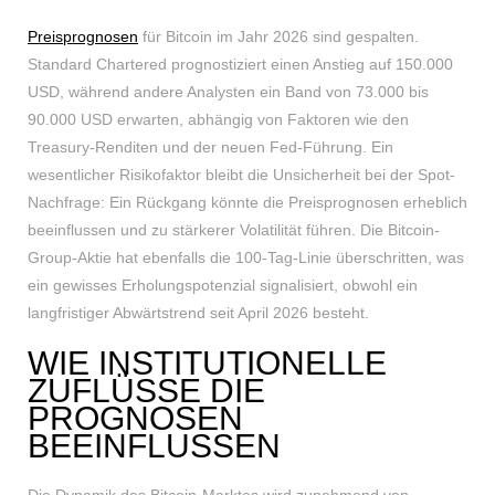
Preisprognosen
für Bitcoin im Jahr 2026 sind gespalten.
Standard Chartered prognostiziert einen Anstieg auf 150.000
USD, während andere Analysten ein Band von 73.000 bis
90.000 USD erwarten, abhängig von Faktoren wie den
Treasury-Renditen und der neuen Fed-Führung. Ein
wesentlicher Risikofaktor bleibt die Unsicherheit bei der Spot-
Nachfrage: Ein Rückgang könnte die Preisprognosen erheblich
beeinflussen und zu stärkerer Volatilität führen. Die Bitcoin-
Group-Aktie hat ebenfalls die 100-Tag-Linie überschritten, was
ein gewisses Erholungspotenzial signalisiert, obwohl ein
langfristiger Abwärtstrend seit April 2026 besteht.
WIE INSTITUTIONELLE
ZUFLÜSSE DIE
PROGNOSEN
BEEINFLUSSEN