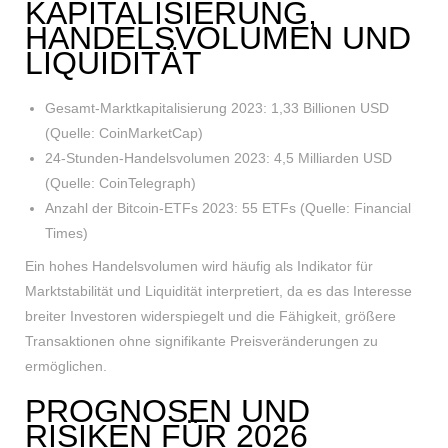
KAPITALISIERUNG,
HANDELSVOLUMEN UND
LIQUIDITÄT
Gesamt-Marktkapitalisierung 2023: 1,33 Billionen USD
(Quelle: CoinMarketCap)
24-Stunden-Handelsvolumen 2023: 4,5 Milliarden USD
(Quelle: CoinTelegraph)
Anzahl der Bitcoin-ETFs 2023: 55 ETFs (Quelle: Financial
Times)
Ein hohes Handelsvolumen wird häufig als Indikator für
Marktstabilität und Liquidität interpretiert, da es das Interesse
breiter Investoren widerspiegelt und die Fähigkeit, größere
Transaktionen ohne signifikante Preisveränderungen zu
ermöglichen.
PROGNOSEN UND
RISIKEN FÜR 2026