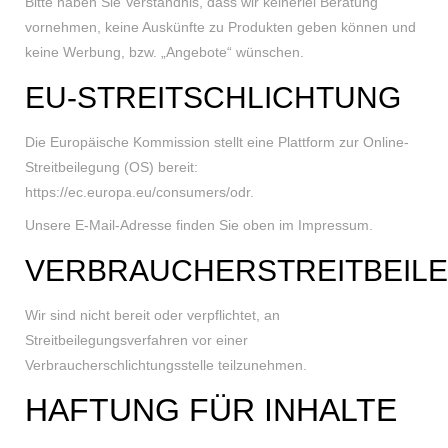
Bitte haben Sie Verständnis, dass wir keinerlei Beratung
vornehmen, keine Auskünfte zu Produkten geben können und
keine Werbung, bzw. „Angebote“ wünschen.
EU-STREITSCHLICHTUNG
Die Europäische Kommission stellt eine Plattform zur Online-
Streitbeilegung (OS) bereit:
https://ec.europa.eu/consumers/odr.
Unsere E-Mail-Adresse finden Sie oben im Impressum.
VERBRAUCHERSTREITBEIL
Wir sind nicht bereit oder verpflichtet, an
Streitbeilegungsverfahren vor einer
Verbraucherschlichtungsstelle teilzunehmen.
HAFTUNG FÜR INHALTE