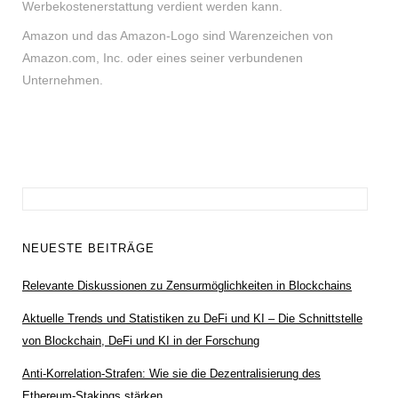
Werbekostenerstattung verdient werden kann.
Amazon und das Amazon-Logo sind Warenzeichen von
Amazon.com, Inc. oder eines seiner verbundenen
Unternehmen.
Suchen
nach:
NEUESTE BEITRÄGE
Relevante Diskussionen zu Zensurmöglichkeiten in Blockchains
Aktuelle Trends und Statistiken zu DeFi und KI – Die Schnittstelle
von Blockchain, DeFi und KI in der Forschung
Anti-Korrelation-Strafen: Wie sie die Dezentralisierung des
Ethereum-Stakings stärken