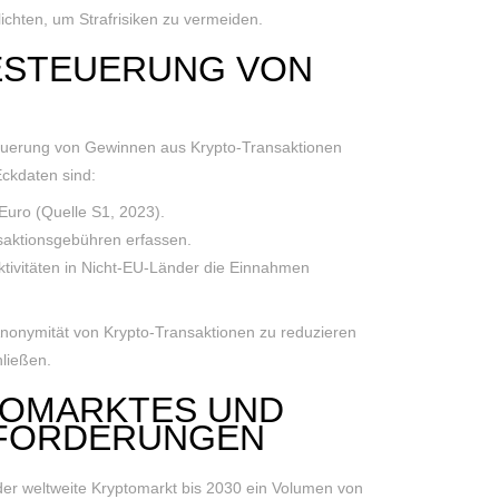
ichten, um Strafrisiken zu vermeiden.
ESTEUERUNG VON
steuerung von Gewinnen aus Krypto-Transaktionen
Eckdaten sind:
 Euro (Quelle S1, 2023).
saktionsgebühren erfassen.
tivitäten in Nicht-EU-Länder die Einnahmen
 Anonymität von Krypto-Transaktionen zu reduzieren
ließen.
TOMARKTES UND
SFORDERUNGEN
der weltweite Kryptomarkt bis 2030 ein Volumen von