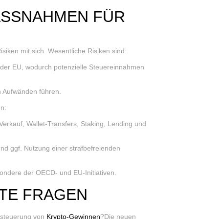
SSNAHMEN FÜR A
iken mit sich. Wesentliche Risiken sind:
b der EU, wodurch potenzielle Steuereinnahmen
n Aufwänden führen.
n:
Verkauf, Wallet-Transfers, Staking, Lending und
und ggf. Nutzung einer strafbefreienden
ondere der OECD- und EU-Initiativen.
LTE FRAGEN
steuerung von
Krypto-Gewinnen
?Die neuen