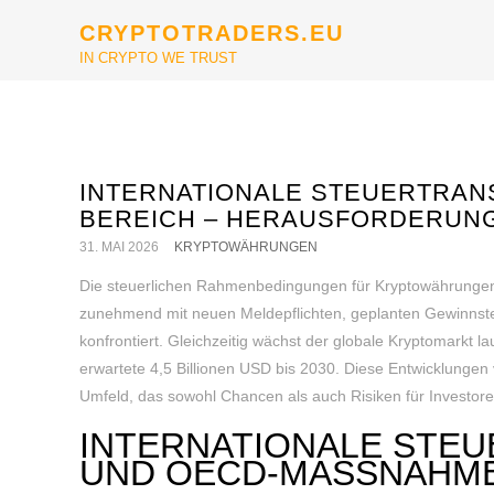
CRYPTOTRADERS.EU
IN CRYPTO WE TRUST
INTERNATIONALE STEUERTRAN
BEREICH – HERAUSFORDERUN
31. MAI 2026
KRYPTOWÄHRUNGEN
Die steuerlichen Rahmenbedingungen für Kryptowährungen
zunehmend mit neuen Meldepflichten, geplanten Gewinnste
konfrontiert. Gleichzeitig wächst der globale Kryptomarkt l
erwartete 4,5 Billionen USD bis 2030. Diese Entwicklungen
Umfeld, das sowohl Chancen als auch Risiken für Investoren
INTERNATIONALE STE
UND OECD-MASSNAHME