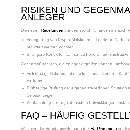
RISIKEN UND GEGENMA
NLEGER
Die neuen
Regelungen
bringen sowohl Chancen als auch Ris
Verlagerung von Krypto-Aktivitäten in Länder außerhal
reduziert werden könnten.
Strengere Kontrollen können zu höheren administrative
Gegenmaßnahmen, die Anleger ergreifen können, umfasse
Vollständige Dokumentation aller Transaktionen – Kauf, 
Airdrops.
Frühzeitige Prüfung der eigenen steuerlichen Situation 
Selbstanzeige.
Beobachtung der regulatorischen Entwicklungen, insbes
FAQ – HÄUFIG GESTEL
Was sind die Hauptauswirkungen der
EU-Planungen
zur Be