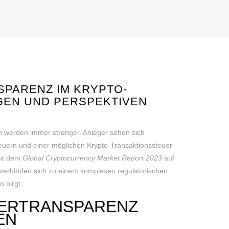
SPARENZ IM KRYPTO-
GEN UND PERSPEKTIVEN
 werden immer strenger. Anleger sehen sich
uern und einer möglichen Krypto-Transaktionssteuer
aut dem
Global Cryptocurrency Market Report 2023
auf
 verbinden sich zu einem komplexen regulatorischen
 birgt.
UERTRANSPARENZ
N