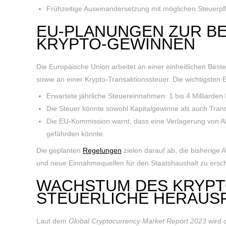
Frühzeitige Auseinandersetzung mit möglichen Steuerpfl
EU-PLANUNGEN ZUR B
KRYPTO-GEWINNEN
Die Europäische Union arbeitet an einer einheitlichen Be
sowie an einer Krypto-Transaktionssteuer. Die wichtigsten 
Erwartete jährliche Steuereinnahmen: 1 bis 4 Milliarden
Die Steuer könnte sowohl Kapitalgewinne als auch Tran
Die EU-Kommission warnt, dass eine Verlagerung von Ak
gefährden könnte.
Die geplanten
Regelungen
zielen darauf ab, die bisherige
und neue Einnahmequellen für den Staatshaushalt zu ersch
WACHSTUM DES KRYP
STEUERLICHE HERAU
Laut dem
Global Cryptocurrency Market Report 2023
wird 