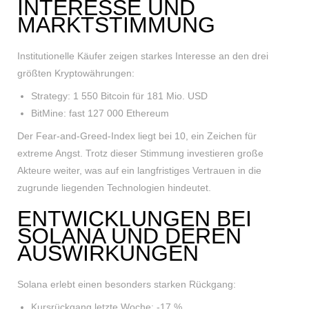
INTERESSE UND
MARKTSTIMMUNG
Institutionelle Käufer zeigen starkes Interesse an den drei
größten Kryptowährungen:
Strategy: 1 550 Bitcoin für 181 Mio. USD
BitMine: fast 127 000 Ethereum
Der Fear-and-Greed-Index liegt bei 10, ein Zeichen für
extreme Angst. Trotz dieser Stimmung investieren große
Akteure weiter, was auf ein langfristiges Vertrauen in die
zugrunde liegenden Technologien hindeutet.
ENTWICKLUNGEN BEI
SOLANA UND DEREN
AUSWIRKUNGEN
Solana erlebt einen besonders starken Rückgang:
Kursrückgang letzte Woche: -17 %