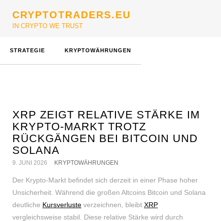
CRYPTOTRADERS.EU
IN CRYPTO WE TRUST
STRATEGIE
KRYPTOWÄHRUNGEN
XRP ZEIGT RELATIVE STÄRKE IM
KRYPTO-MARKT TROTZ
RÜCKGÄNGEN BEI BITCOIN UND
SOLANA
9. JUNI 2026
KRYPTOWÄHRUNGEN
Der Krypto-Markt befindet sich derzeit in einer Phase hoher
Unsicherheit. Während die großen Altcoins Bitcoin und Solana
deutliche
Kursverluste
verzeichnen, bleibt
XRP
vergleichsweise stabil. Diese relative Stärke wird durch