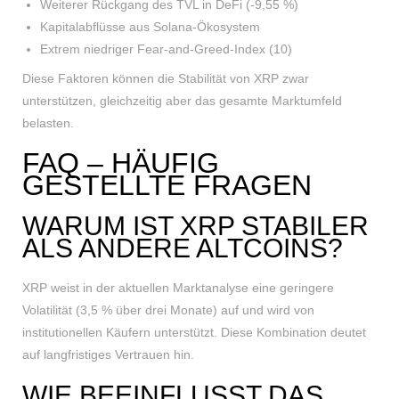
Weiterer Rückgang des TVL in DeFi (-9,55 %)
Kapitalabflüsse aus Solana-Ökosystem
Extrem niedriger Fear-and-Greed-Index (10)
Diese Faktoren können die Stabilität von XRP zwar
unterstützen, gleichzeitig aber das gesamte Marktumfeld
belasten.
FAQ – HÄUFIG
GESTELLTE FRAGEN
WARUM IST XRP STABILER
ALS ANDERE ALTCOINS?
XRP weist in der aktuellen Marktanalyse eine geringere
Volatilität (3,5 % über drei Monate) auf und wird von
institutionellen Käufern unterstützt. Diese Kombination deutet
auf langfristiges Vertrauen hin.
WIE BEEINFLUSST DAS