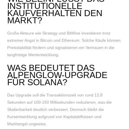
INSTITUTIONELLE
KAUFVERHALTEN DEN
MARKT?
Große Akteure wie Strategy und BitMine investieren trotz
extremer Angst in Bitcoin und Ethereum. Solche Käufe können
Preisstabilität fördern und signalisieren ein Vertrauen in die
langfristige Wertentwicklung.
WAS BEDEUTET DAS
ALPENGLOW-UPGRADE
FÜR SOLANA?
Das Upgrade soll die Transaktionszeit von rund 12,8
Sekunden auf 100-150 Millisekunden reduzieren, was die
Skalierbarkeit deutlich verbessert. Dennoch bleibt die
Kursentwicklung aufgrund von Kapitalabflüssen und
Marktangst ungewiss.