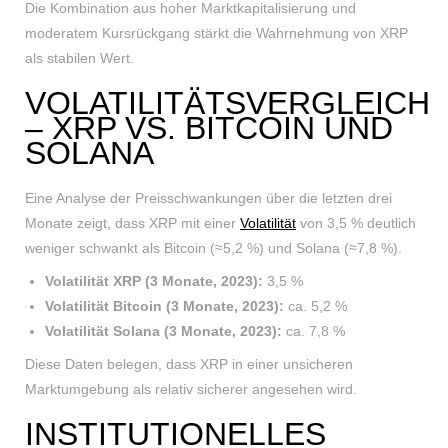
Die Kombination aus hoher Marktkapitalisierung und
moderatem Kursrückgang stärkt die Wahrnehmung von XRP
als stabilen Wert.
VOLATILITÄTSVERGLEICH
– XRP VS. BITCOIN UND
SOLANA
Eine Analyse der Preisschwankungen über die letzten drei
Monate zeigt, dass XRP mit einer
Volatilität
von 3,5 % deutlich
weniger schwankt als Bitcoin (≈5,2 %) und Solana (≈7,8 %).
Volatilität XRP (3 Monate, 2023):
3,5 %
Volatilität Bitcoin (3 Monate, 2023):
ca. 5,2 %
Volatilität Solana (3 Monate, 2023):
ca. 7,8 %
Diese Daten belegen, dass XRP in einer unsicheren
Marktumgebung als relativ sicherer angesehen wird.
INSTITUTIONELLES