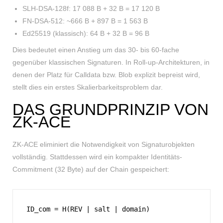
SLH-DSA-128f: 17 088 B + 32 B = 17 120 B
FN-DSA-512: ~666 B + 897 B = 1 563 B
Ed25519 (klassisch): 64 B + 32 B = 96 B
Dies bedeutet einen Anstieg um das 30- bis 60-fache
gegenüber klassischen Signaturen. In Roll-up-Architekturen, in
denen der Platz für Calldata bzw. Blob explizit bepreist wird,
stellt dies ein erstes Skalierbarkeitsproblem dar.
DAS GRUNDPRINZIP VON
ZK-ACE
ZK-ACE eliminiert die Notwendigkeit von Signaturobjekten
vollständig. Stattdessen wird ein kompakter Identitäts-
Commitment (32 Byte) auf der Chain gespeichert:
ID_com = H(REV | salt | domain)