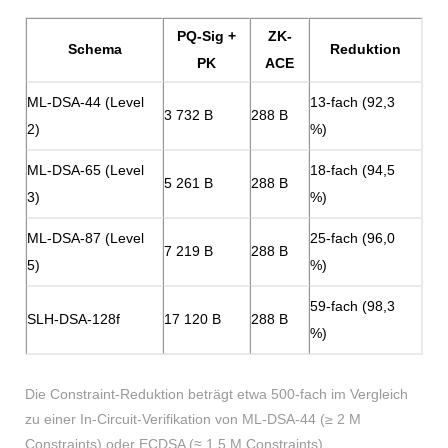
PQ-Sig +
ZK-
Schema
Reduktion
PK
ACE
ML-DSA-44 (Level
13-fach (92,3
3 732 B
288 B
2)
%)
ML-DSA-65 (Level
18-fach (94,5
5 261 B
288 B
3)
%)
ML-DSA-87 (Level
25-fach (96,0
7 219 B
288 B
5)
%)
59-fach (98,3
SLH-DSA-128f
17 120 B
288 B
%)
Die Constraint-Reduktion beträgt etwa 500-fach im Vergleich
zu einer In-Circuit-Verifikation von ML-DSA-44 (≥ 2 M
Constraints) oder ECDSA (≈ 1,5 M Constraints).