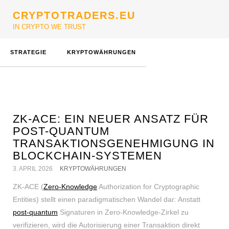
CRYPTOTRADERS.EU
IN CRYPTO WE TRUST
STRATEGIE
KRYPTOWÄHRUNGEN
ZK-ACE: EIN NEUER ANSATZ FÜR
POST-QUANTUM
TRANSAKTIONSGENEHMIGUNG IN
BLOCKCHAIN-SYSTEMEN
3. APRIL 2026
KRYPTOWÄHRUNGEN
ZK-ACE (
Zero-Knowledge
Authorization for Cryptographic
Entities) stellt einen paradigmatischen Wandel dar: Anstatt
post-quantum
Signaturen in Zero-Knowledge-Zirkel zu
verifizieren, wird die Autorisierung einer Transaktion direkt