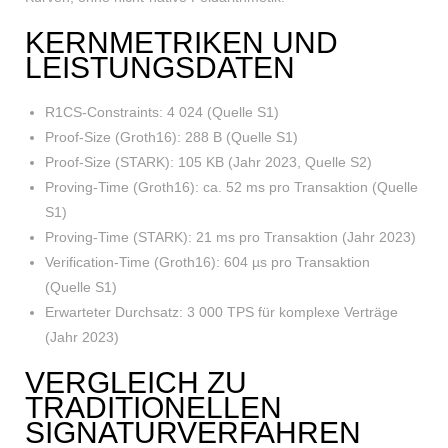
KERNMETRIKEN UND
LEISTUNGSDATEN
R1CS-Constraints: 4 024 (Quelle S1)
Proof-Size (Groth16): 288 B (Quelle S1)
Proof-Size (STARK): 105 KB (Jahr 2023, Quelle S2)
Proving-Time (Groth16): ca. 52 ms pro Transaktion (Quelle
S1)
Proving-Time (STARK): 21 ms pro Transaktion (Jahr 2023)
Verification-Time (Groth16): 604 µs pro Transaktion
(Quelle S1)
Erwarteter Durchsatz: 3 000 TPS für komplexe Verträge
(Jahr 2023)
VERGLEICH ZU
TRADITIONELLEN
SIGNATURVERFAHREN