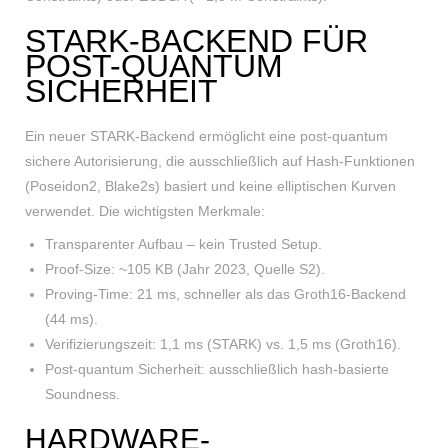
STARK-BACKEND FÜR
POST-QUANTUM
SICHERHEIT
Ein neuer STARK-Backend ermöglicht eine post-quantum
sichere Autorisierung, die ausschließlich auf Hash-Funktionen
(Poseidon2, Blake2s) basiert und keine elliptischen Kurven
verwendet. Die wichtigsten Merkmale:
Transparenter Aufbau – kein Trusted Setup.
Proof-Size: ~105 KB (Jahr 2023, Quelle S2).
Proving-Time: 21 ms, schneller als das Groth16-Backend
(44 ms).
Verifizierungszeit: 1,1 ms (STARK) vs. 1,5 ms (Groth16).
Post-quantum Sicherheit: ausschließlich hash-basierte
Soundness.
HARDWARE-