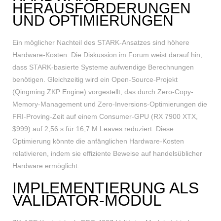
HERAUSFORDERUNGEN
UND OPTIMIERUNGEN
Ein möglicher Nachteil des STARK-Ansatzes sind höhere
Hardware-Kosten. Die Diskussion im Forum weist darauf hin,
dass STARK-basierte Systeme aufwendige Berechnungen
benötigen. Gleichzeitig wird ein Open-Source-Projekt
(Qingming ZKP Engine) vorgestellt, das durch Zero-Copy-
Memory-Management und Zero-Inversions-Optimierungen die
FRI-Proving-Zeit auf einem Consumer-GPU (RX 7900 XTX,
$999) auf 2,56 s für 16,7 M Leaves reduziert. Diese
Optimierung könnte die anfänglichen Hardware-Kosten
relativieren, indem sie effiziente Beweise auf handelsüblicher
Hardware ermöglicht.
IMPLEMENTIERUNG ALS
VALIDATOR-MODUL