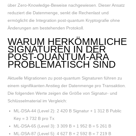
über Zero-Knowledge-Beweise nachgewiesen. Dieser Ansatz
reduziert die Datenmenge, senkt die Rechenlast und
ermöglicht die Integration post-quantum Kryptografie ohne
Änderungen am bestehenden Protokoll.
WARUM HERKÖMMLICHE
SIGNATUREN IN DER
POST-QUANTUM-ÄRA
PROBLEMATISCH SIND
Aktuelle Migrationen zu post-quantum Signaturen führen zu
einem signifikanten Anstieg der Datenmenge pro Transaktion.
Die folgenden Werte zeigen die Größe von Signatur- und
Schlüsselmaterial im Vergleich:
ML-DSA-44 (Level 2): 2 420 B Signatur + 1 312 B Public
Key = 3 732 B pro Tx
ML-DSA-65 (Level 3): 3 309 B + 1 952 B = 5 261 B
ML-DSA-87 (Level 5): 4 627 B + 2 592 B = 7 219 B