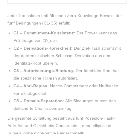
Jede Transaktion enthält einen Zero-Knowledge-Beweis, der
fünf Bedingungen (C1-C5) erfüllt:
C1 – Commitment-Konsistenz:
Der Prover kennt das
Prä-Image von
.
ID_com
C2 – Derivations-Korrektheit:
Der Ziel-Hash stimmt mit
der deterministischen Schlüssel-Derivation aus dem
Identitäts-Root überein.
C3 – Autorisierungs-Bindung:
Der Identitäts-Root hat
die spezifische
autorisiert.
TxHash
C4 – Anti-Replay:
Nonce-Commitment oder Nullifier ist
korrekt abgeleitet.
C5 – Domain-Separation:
Alle Bindungen nutzen das
deklarierte Chain-/Domain-Tag.
Die gesamte Schaltung besteht aus fünf Poseidon-Hash-
Aufrufen und Gleichheits-Constraints – ohne elliptische
Kurven, ohne nicht-native Feldarithmetik.