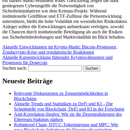
ein starkes Markt-Sentiment wider. Gleichzeitig zeigen die stark
gestiegenen Cyberangriffe die Notwendigkeit von
Sicherheitsinitiativen wie dem Ketman-Projekt. Während
institutionelle Geldflüsse und ETF-Zuflüsse die Preisentwicklung
unterstützen, bleibt die hohe Volatilität ein wesentlicher Risikofaktor.
Anleger sollten die Entwicklungen aufmerksam verfolgen, sowohl
die Chancen durch institutionelle Beteiligung als auch die Risiken
aus Sicherheitsbedrohungen und Marktvolatilität im Blick behalten.
Aktuelle Entwicklungen im Krypto-Markt: Bitcoin-Prognosen,
Zondacrypto-Krise und regulatorische Reaktionen
Aktuelle Kursentwicklung führender Kryptowährungen und
Prognosen für Dogecoin
Suchen nach:
Neueste Beiträge
Relevante Diskussionen zu Zensurmöglichkeiten in
Blockchains
Aktuelle Trends und Statistiken zu DeFi und KI – Die
Schnittstelle von Blockchain, DeFi und KI in der Forschung
Anti-Korrelation-Strafen: Wie sie die Dezentralisierung des
Ethereum-Stakings stärken
Robinhood Chain, DTCC-Tokenisierung und MPC: Wie
neue Blockchain-Initiativen die Finanzwelt verändern