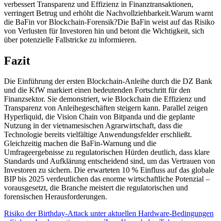
verbessert Transparenz und Effizienz in Finanztransaktionen,
verringert Betrug und erhöht die Nachvollziehbarkeit.Warum warnt
die BaFin vor Blockchain-Forensik?Die BaFin weist auf das Risiko
von Verlusten für Investoren hin und betont die Wichtigkeit, sich
über potenzielle Fallstricke zu informieren.
Fazit
Die Einführung der ersten Blockchain-Anleihe durch die DZ Bank
und die KfW markiert einen bedeutenden Fortschritt für den
Finanzsektor. Sie demonstriert, wie Blockchain die Effizienz und
Transparenz von Anleihegeschäften steigern kann. Parallel zeigen
Hyperliquid, die Vision Chain von Bitpanda und die geplante
Nutzung in der vietnamesischen Agrarwirtschaft, dass die
Technologie bereits vielfältige Anwendungsfelder erschließt.
Gleichzeitig machen die BaFin-Warnung und die
Umfrageergebnisse zu regulatorischen Hürden deutlich, dass klare
Standards und Aufklärung entscheidend sind, um das Vertrauen von
Investoren zu sichern. Die erwarteten 10 % Einfluss auf das globale
BIP bis 2025 verdeutlichen das enorme wirtschaftliche Potenzial –
vorausgesetzt, die Branche meistert die regulatorischen und
forensischen Herausforderungen.
Risiko der Birthday-Attack unter aktuellen Hardware-Bedingungen