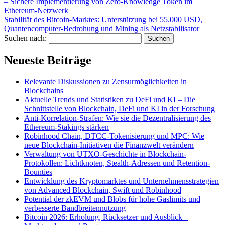
– Sichere Implementierung von Zero-Knowledge Token im
Ethereum-Netzwerk
Stabilität des Bitcoin-Marktes: Unterstützung bei 55.000 USD,
Quantencomputer-Bedrohung und Mining als Netzstabilisator
Suchen nach:
Neueste Beiträge
Relevante Diskussionen zu Zensurmöglichkeiten in
Blockchains
Aktuelle Trends und Statistiken zu DeFi und KI – Die
Schnittstelle von Blockchain, DeFi und KI in der Forschung
Anti-Korrelation-Strafen: Wie sie die Dezentralisierung des
Ethereum-Stakings stärken
Robinhood Chain, DTCC-Tokenisierung und MPC: Wie
neue Blockchain-Initiativen die Finanzwelt verändern
Verwaltung von UTXO-Geschichte in Blockchain-
Protokollen: Lichtknoten, Stealth-Adressen und Retention-
Bounties
Entwicklung des Kryptomarktes und Unternehmensstrategien
von Advanced Blockchain, Swift und Robinhood
Potential der zkEVM und Blobs für hohe Gaslimits und
verbesserte Bandbreitennutzung
Bitcoin 2026: Erholung, Rücksetzer und Ausblick –