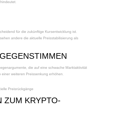
hindeutet.
heidend für die zukünftige Kursentwicklung ist.
ehen andere die aktuelle Preisstabilisierung als
 GEGENSTIMMEN
Gegenargumente, die auf eine schwache Marktaktivität
o einer weiteren Preissenkung erhöhen.
zielle Preisrückgänge
N ZUM KRYPTO-