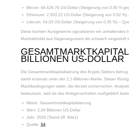
Bitcoin: 66.626,76 US-Dollar (Steigerung von 0,45 % ge
Ethereum: 2.003,22 US-Dollar (Steigerung von 0,52 %) 
Litecoin: 54,03 US-Dollar (Steigerung von 0,35 %) – Que
Diese leichten Kursgewinne signalisieren ein anhaltendes I
Marktaktivität laut Gegenargument als schwach eingestuft w
GESAMTMARKTKAPITALI
BILLIONEN US-DOLLAR
Die Gesamtmarktkapitalisierung des Krypto-Sektors betrug 
damit erstmals unter der 2,1-Billionen-Marke. Dieser Rück
Marktbedingungen wider, die derzeit vorherrschen. Analyst
bedeutsam, weil sie das Anlegerverhalten maßgeblich beei
Metric: Gesamtmarktkapitalisierung
Wert: 2,04 Billionen US-Dollar
Jahr: 2026 (Stand 28. März)
Quelle:
S4