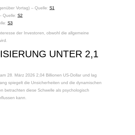
genüber Vortag) – Quelle:
S1
– Quelle:
S2
lle:
S3
nteresse der Investoren, obwohl die allgemeine
ird.
SIERUNG UNTER 2,1
am 28. März 2026 2,04 Billionen US-Dollar und lag
gang spiegelt die Unsicherheiten und die dynamischen
en betrachten diese Schwelle als psychologisch
nflussen kann.