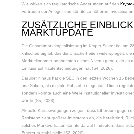
Wie wirken sich regulatorische Änderungen auf den
Krypto
Vertrauen der Anleger und könnte zu höheren Investitione
ZUSÄTZLICHE EINBLICK
MARKTUPDATE
Die Gesamtmarktkapitalisierung im Krypto-Sektor fiel am 28.
kritisches Signal, das die Unsicherheiten widerspiegelt, d
Marktteilnehmer beobachten dieses Niveau genau, da es al
Einfluss auf Kaufentscheidungen hat (S4, 2026).
Darüber hinaus hat die SEC in den letzten Wochen 16 bed
und Solana, als digitale Rohstoffe eingestuft. Diese regulat
sondern könnte auch eine Welle institutioneller Investition
würde (S5, 2026).
Aktuelle Kursbewegungen zeigen, dass Ethereum gegen di
Resistenz zieht größere Investoren an, die bereit sind, Rüc
solches Marktverhalten könnte darauf hindeuten, dass trot
Ethereum stabil bleibt (S2, 2026).