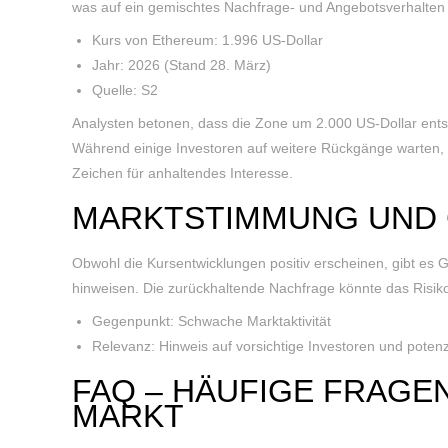
was auf ein gemischtes Nachfrage- und Angebotsverhalten 
Kurs von Ethereum: 1.996 US-Dollar
Jahr: 2026 (Stand 28. März)
Quelle: S2
Analysten betonen, dass die Zone um 2.000 US-Dollar entsc
Während einige Investoren auf weitere Rückgänge warten, s
Zeichen für anhaltendes Interesse.
MARKTSTIMMUNG UND
Obwohl die Kursentwicklungen positiv erscheinen, gibt es 
hinweisen. Die zurückhaltende Nachfrage könnte das Risik
Gegenpunkt: Schwache Marktaktivität
Relevanz: Hinweis auf vorsichtige Investoren und poten
FAQ – HÄUFIGE FRAGE
MARKT