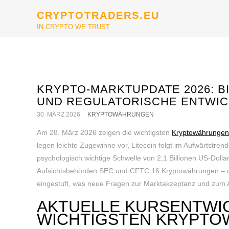
CRYPTOTRADERS.EU
IN CRYPTO WE TRUST
KRYPTO-MARKTUPDATE 2026: BI
UND REGULATORISCHE ENTWI
30. MÄRZ 2026
KRYPTOWÄHRUNGEN
Am 28. März 2026 zeigen die wichtigsten
Kryptowährungen
legen leichte Zugewinne vor, Litecoin folgt im Aufwärtstren
psychologisch wichtige Schwelle von 2,1 Billionen US-Dollar 
Aufsichtsbehörden SEC und CFTC 16 Kryptowährungen – dar
eingestuft, was neue Fragen zur Marktakzeptanz und zum A
AKTUELLE KURSENTWI
WICHTIGSTEN KRYPT