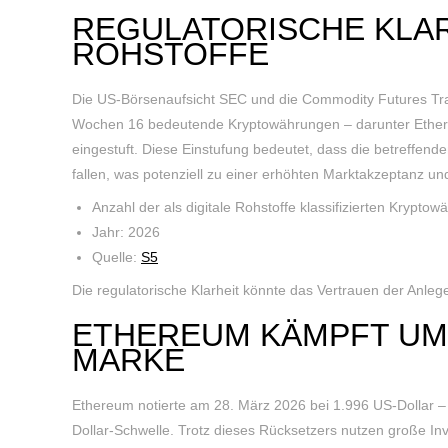
REGULATORISCHE KLARH
ROHSTOFFE
Die US-Börsenaufsicht SEC und die Commodity Futures Tr
Wochen 16 bedeutende Kryptowährungen – darunter Ethereum
eingestuft. Diese Einstufung bedeutet, dass die betreffend
fallen, was potenziell zu einer erhöhten Marktakzeptanz und 
Anzahl der als digitale Rohstoffe klassifizierten Krypto
Jahr: 2026
Quelle:
S5
Die regulatorische Klarheit könnte das Vertrauen der Anleg
ETHEREUM KÄMPFT UM 
MARKE
Ethereum notierte am 28. März 2026 bei 1.996 US-Dollar –
Dollar-Schwelle. Trotz dieses Rücksetzers nutzen große Inv