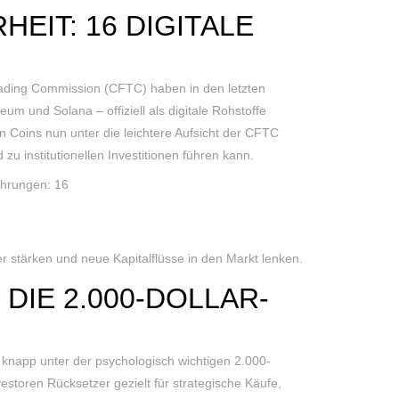
EIT: 16 DIGITALE
ading Commission (CFTC) haben in den letzten
 und Solana – offiziell als digitale Rohstoffe
en Coins nun unter die leichtere Aufsicht der CFTC
zu institutionellen Investitionen führen kann.
währungen: 16
er stärken und neue Kapitalflüsse in den Markt lenken.
DIE 2.000-DOLLAR-
 knapp unter der psychologisch wichtigen 2.000-
estoren Rücksetzer gezielt für strategische Käufe,