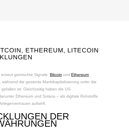
TCOIN, ETHEREUM, LITECOIN
CKLUNGEN
erneut gemischte Signale.
Bitcoin
und
Ethereum
d, während die gesamte Marktkapitalisierung unter die
gefallen ist. Gleichzeitig haben die US-
unter Ethereum und Solana – als digitale Rohstoffe
nlegervertrauen aufwirft.
CKLUNGEN DER
OWÄHRUNGEN