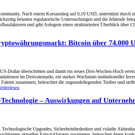
munity. Nach einem Kursanstieg auf 0,10 USD, unterstützt durch star
eichzeitig belasten regulatorische Untersuchungen und die fehlende Int
nflussfaktoren und gibt Anlegern einen strukturierten Überblick über
ryptowährungsmarkt: Bitcoin über 74.000 
US-Dollar überschritten und damit ein neues Drei-Wochen-Hoch erreich
idationen im Derivatemarkt, ein starkes Wachstum institutioneller In
 Fakten zusammen, beleuchtet die zugrundeliegenden Treiber und stellt 
eiterlesen
n-Technologie – Auswirkungen auf Unterneh
 Technologische Upgrades, Sicherheitsbedenken und volatile Aktienku
wichtigsten aktuellen Entwicklungen zusammen, beleuchtet deren konkr