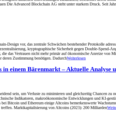
n Die Advanced Blockchain AG steht unter starkem Druck. Seit Jahres
in-Design vor, das zentrale Schwächen bestehender Protokolle adress
zentralisierung, kryptographische Sicherheit gegen Double-Spend-Angr
die das Vertrauen nicht mehr primär auf ökonomische Anreize von Min
ner deren Zustimmung benötigen. Dadurch
Weiterlesen
s in einem Bärenmarkt – Aktuelle Analyse
heidend sein, um Verluste zu minimieren und gleichzeitig Chancen zu nu
technische Indikatoren, makroökonomische Entwicklungen und KI-gestü
s bei Bitcoin und Ethereum einige Altcoins bemerkenswerte Wachstumsp
treffen. Marktkapitalisierung von Altcoins (2023): 200 Milliarden
Weite