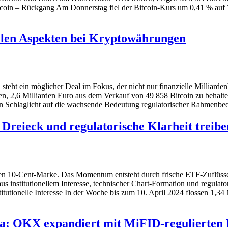
oin – Rückgang Am Donnerstag fiel der Bitcoin-Kurs um 0,41 % auf 7
ellen Aspekten bei Kryptowährungen
 steht ein möglicher Deal im Fokus, der nicht nur finanzielle Milliarde
n, 2,6 Milliarden Euro aus dem Verkauf von 49 858 Bitcoin zu behalte
ein Schlaglicht auf die wachsende Bedeutung regulatorischer Rahmen
 Dreieck und regulatorische Klarheit treib
en 10-Cent-Marke. Das Momentum entsteht durch frische ETF-Zuflüsse
institutionellem Interesse, technischer Chart-Formation und regulatori
itutionelle Interesse In der Woche bis zum 10. April 2024 flossen 1
a: OKX expandiert mit MiFID-regulierten 