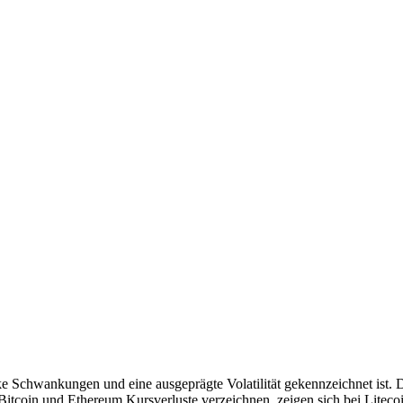
 Schwankungen und eine ausgeprägte Volatilität gekennzeichnet ist. Di
Bitcoin und Ethereum Kursverluste verzeichnen, zeigen sich bei Liteco