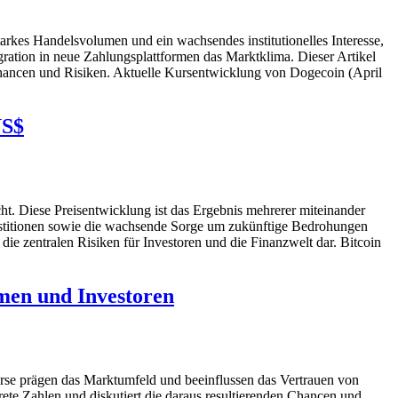
kes Handelsvolumen und ein wachsendes institutionelles Interesse,
egration in neue Zahlungsplattformen das Marktklima. Dieser Artikel
 Chancen und Risiken. Aktuelle Kursentwicklung von Dogecoin (April
US$
t. Diese Preisentwicklung ist das Ergebnis mehrerer miteinander
vestitionen sowie die wachsende Sorge um zukünftige Bedrohungen
die zentralen Risiken für Investoren und die Finanzwelt dar. Bitcoin
men und Investoren
rse prägen das Marktumfeld und beeinflussen das Vertrauen von
ete Zahlen und diskutiert die daraus resultierenden Chancen und