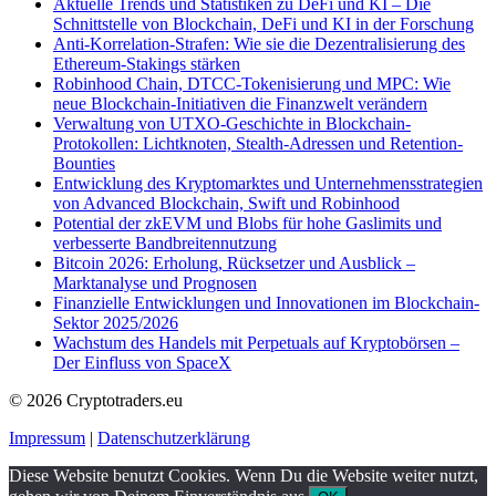
Aktuelle Trends und Statistiken zu DeFi und KI – Die
Schnittstelle von Blockchain, DeFi und KI in der Forschung
Anti-Korrelation-Strafen: Wie sie die Dezentralisierung des
Ethereum-Stakings stärken
Robinhood Chain, DTCC-Tokenisierung und MPC: Wie
neue Blockchain-Initiativen die Finanzwelt verändern
Verwaltung von UTXO-Geschichte in Blockchain-
Protokollen: Lichtknoten, Stealth-Adressen und Retention-
Bounties
Entwicklung des Kryptomarktes und Unternehmensstrategien
von Advanced Blockchain, Swift und Robinhood
Potential der zkEVM und Blobs für hohe Gaslimits und
verbesserte Bandbreitennutzung
Bitcoin 2026: Erholung, Rücksetzer und Ausblick –
Marktanalyse und Prognosen
Finanzielle Entwicklungen und Innovationen im Blockchain-
Sektor 2025/2026
Wachstum des Handels mit Perpetuals auf Kryptobörsen –
Der Einfluss von SpaceX
© 2026 Cryptotraders.eu
Impressum
|
Datenschutzerklärung
Diese Website benutzt Cookies. Wenn Du die Website weiter nutzt,