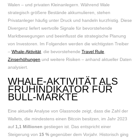
Walen – und privaten Kleinanlegern. Während Wale
strategisch größere Bestände akkumulieren, stehen
Privatanleger häufig unter Druck und handeln kurzfristig. Diese
Divergenz liefert wertvolle Signale für bevorstehende
Marktbewegungen und beeinflusst die strategische Planung
von Investoren. Im Folgenden werden die wichtigsten Treiber
–
Whale-Aktivität
, die bevorstehende
Travel Rule
,
Zinserhöhungen
und weitere Risiken – anhand aktueller Daten
analysiert.
WHALE-AKTIVITÄT ALS
FRÜHINDIKATOR FÜR
BULL-MÄRKTE
Eine aktuelle Analyse von Glassnode zeigt, dass die Zahl der
Wallets, die mindestens einen Bitcoin besitzen, im Jahr 2023
auf
1,1 Millionen
gestiegen ist. Das entspricht einer
Steigerung von
15 %
gegenüber dem Vorjahr. Historisch ging