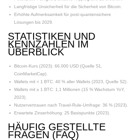
Langfristige Unsicherheit für die Sicherheit von Bitcoin.
Erhöhte Aufmerksamkeit für post-quantensichere
Lösungen bis 2029.
STATISTIKEN UND
KENNZAHLEN IM
ÜBERBLICK
Bitcoin-Kurs (2023): 66.000 USD (Quelle S1,
CoinMarketCap).
Wallets mit < 1 BTC: 40 % aller Wallets (2023, Quelle S2).
Wallets mit ≥ 1 BTC: 1,1 Millionen (15 % Wachstum YoY,
2023).
Nutzervertrauen nach Travel-Rule-Umfrage: 36 % (2023).
Erwartete Zinserhöhung: 25 Basispunkte (2023).
HÄUFIG GESTELLTE
FRAGEN (FAQ)