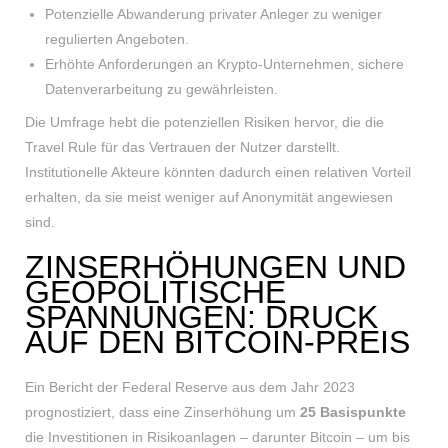
Potenzielle Abwanderung privater Anleger zu weniger
regulierten Angeboten.
Erhöhte Anforderungen an Krypto-Unternehmen, sichere
Datenverarbeitung zu gewährleisten.
Die Umfrage hebt die potenziellen Risiken hervor, die die
Travel Rule für das Vertrauen der Nutzer darstellt.
Institutionelle Akteure könnten dadurch einen relativen Vorteil
erhalten, da sie meist weniger auf Anonymität angewiesen
sind.
ZINSERHÖHUNGEN UND
GEOPOLITISCHE
SPANNUNGEN: DRUCK
AUF DEN BITCOIN-PREIS
Ein Bericht der Federal Reserve aus dem Jahr 2023
prognostiziert, dass eine Zinserhöhung um
25 Basispunkte
die Investitionen in Risikoanlagen – darunter Bitcoin – um bis