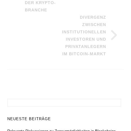
DER KRYPTO-
BRANCHE
DIVERGENZ
ZWISCHEN
INSTITUTIONELLEN
INVESTOREN UND
PRIVATANLEGERN
IM BITCOIN-MARKT
Suchen
nach:
NEUESTE BEITRÄGE