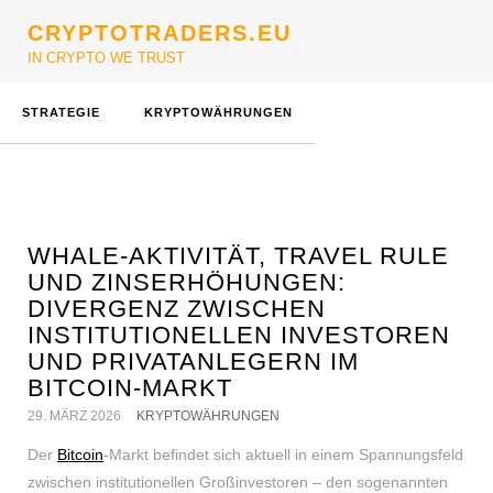
CRYPTOTRADERS.EU
IN CRYPTO WE TRUST
STRATEGIE
KRYPTOWÄHRUNGEN
WHALE-AKTIVITÄT, TRAVEL RULE
UND ZINSERHÖHUNGEN:
DIVERGENZ ZWISCHEN
INSTITUTIONELLEN INVESTOREN
UND PRIVATANLEGERN IM
BITCOIN-MARKT
29. MÄRZ 2026
KRYPTOWÄHRUNGEN
Der
Bitcoin
-Markt befindet sich aktuell in einem Spannungsfeld
zwischen institutionellen Großinvestoren – den sogenannten