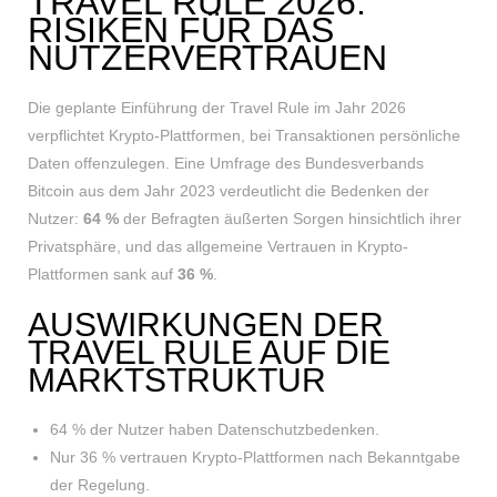
TRAVEL RULE 2026:
RISIKEN FÜR DAS
NUTZERVERTRAUEN
Die geplante Einführung der Travel Rule im Jahr 2026
verpflichtet Krypto-Plattformen, bei Transaktionen persönliche
Daten offenzulegen. Eine Umfrage des Bundesverbands
Bitcoin aus dem Jahr 2023 verdeutlicht die Bedenken der
Nutzer:
64 %
der Befragten äußerten Sorgen hinsichtlich ihrer
Privatsphäre, und das allgemeine Vertrauen in Krypto-
Plattformen sank auf
36 %
.
AUSWIRKUNGEN DER
TRAVEL RULE AUF DIE
MARKTSTRUKTUR
64 % der Nutzer haben Datenschutzbedenken.
Nur 36 % vertrauen Krypto-Plattformen nach Bekanntgabe
der Regelung.