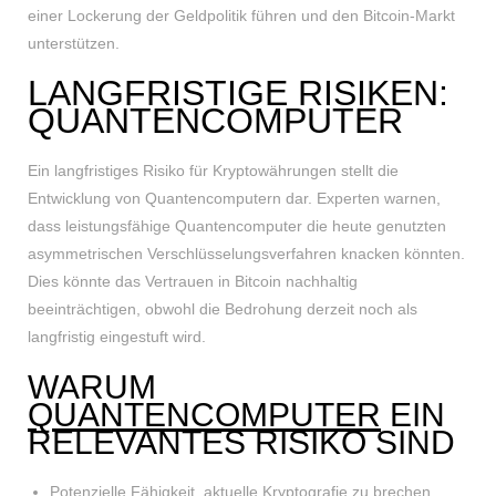
einer Lockerung der Geldpolitik führen und den Bitcoin-Markt
unterstützen.
LANGFRISTIGE RISIKEN:
QUANTENCOMPUTER
Ein langfristiges Risiko für Kryptowährungen stellt die
Entwicklung von Quantencomputern dar. Experten warnen,
dass leistungsfähige Quantencomputer die heute genutzten
asymmetrischen Verschlüsselungsverfahren knacken könnten.
Dies könnte das Vertrauen in Bitcoin nachhaltig
beeinträchtigen, obwohl die Bedrohung derzeit noch als
langfristig eingestuft wird.
WARUM
QUANTENCOMPUTER
EIN
RELEVANTES RISIKO SIND
Potenzielle Fähigkeit, aktuelle Kryptografie zu brechen.