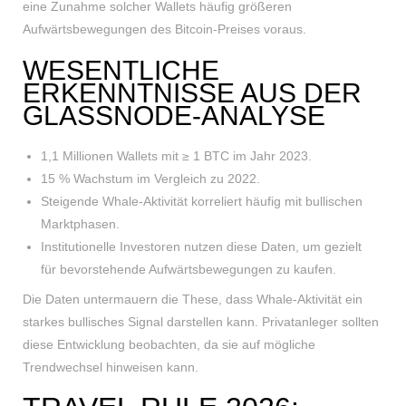
eine Zunahme solcher Wallets häufig größeren
Aufwärtsbewegungen des Bitcoin-Preises voraus.
WESENTLICHE
ERKENNTNISSE AUS DER
GLASSNODE-ANALYSE
1,1 Millionen Wallets mit ≥ 1 BTC im Jahr 2023.
15 % Wachstum im Vergleich zu 2022.
Steigende Whale-Aktivität korreliert häufig mit bullischen
Marktphasen.
Institutionelle Investoren nutzen diese Daten, um gezielt
für bevorstehende Aufwärtsbewegungen zu kaufen.
Die Daten untermauern die These, dass Whale-Aktivität ein
starkes bullisches Signal darstellen kann. Privatanleger sollten
diese Entwicklung beobachten, da sie auf mögliche
Trendwechsel hinweisen kann.