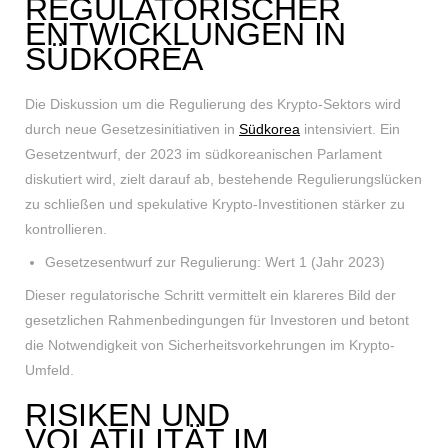
REGULATORISCHER
ENTWICKLUNGEN IN
SÜDKOREA
Die Diskussion um die Regulierung des Krypto-Sektors wird
durch neue Gesetzesinitiativen in
Südkorea
intensiviert. Ein
Gesetzentwurf, der 2023 im südkoreanischen Parlament
diskutiert wird, zielt darauf ab, bestehende Regulierungslücken
zu schließen und spekulative Krypto-Investitionen stärker zu
kontrollieren.
Gesetzesentwurf zur Regulierung: Wert 1 (Jahr 2023)
Dieser regulatorische Schritt vermittelt ein klareres Bild der
gesetzlichen Rahmenbedingungen für Investoren und betont
die Notwendigkeit von Sicherheitsvorkehrungen im Krypto-
Umfeld.
RISIKEN UND
VOLATILITÄT IM