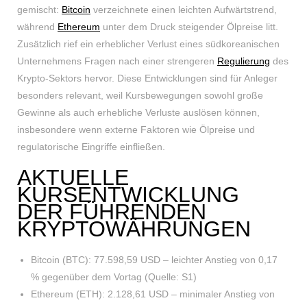
gemischt:
Bitcoin
verzeichnete einen leichten Aufwärtstrend,
während
Ethereum
unter dem Druck steigender Ölpreise litt.
Zusätzlich rief ein erheblicher Verlust eines südkoreanischen
Unternehmens Fragen nach einer strengeren
Regulierung
des
Krypto-Sektors hervor. Diese Entwicklungen sind für Anleger
besonders relevant, weil Kursbewegungen sowohl große
Gewinne als auch erhebliche Verluste auslösen können,
insbesondere wenn externe Faktoren wie Ölpreise und
regulatorische Eingriffe einfließen.
AKTUELLE
KURSENTWICKLUNG
DER FÜHRENDEN
KRYPTOWÄHRUNGEN
Bitcoin (BTC): 77.598,59 USD – leichter Anstieg von 0,17
% gegenüber dem Vortag (Quelle: S1)
Ethereum (ETH): 2.128,61 USD – minimaler Anstieg von