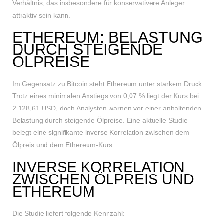
Verhältnis, das insbesondere für konservativere Anleger
attraktiv sein kann.
ETHEREUM: BELASTUNG
DURCH STEIGENDE
ÖLPREISE
Im Gegensatz zu Bitcoin steht Ethereum unter starkem Druck.
Trotz eines minimalen Anstiegs von 0,07 % liegt der Kurs bei
2.128,61 USD, doch Analysten warnen vor einer anhaltenden
Belastung durch steigende Ölpreise. Eine aktuelle Studie
belegt eine signifikante inverse Korrelation zwischen dem
Ölpreis und dem Ethereum-Kurs.
INVERSE KORRELATION
ZWISCHEN ÖLPREIS UND
ETHEREUM
Die Studie liefert folgende Kennzahl: