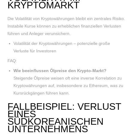
KRYPTOMARKT
Die Volatilität von Kryptowährungen bleibt ein zentrales Risiko.
Instabile Kurse können zu erheblichen finanziellen Verlusten
führen und Anleger verunsichern.
Volatilität der Kryptowährungen – potenzielle große
Verluste für Investoren
FAQ:
Wie beeinflussen Ölpreise den Krypto-Markt?
Steigende Ölpreise weisen oft eine inverse Korrelation zu
Kryptowährungen auf, insbesondere zu Ethereum, was zu
Kursrückgängen führen kann.
FALLBEISPIEL: VERLUST
EINES
SÜDKOREANISCHEN
UNTERNEHMENS