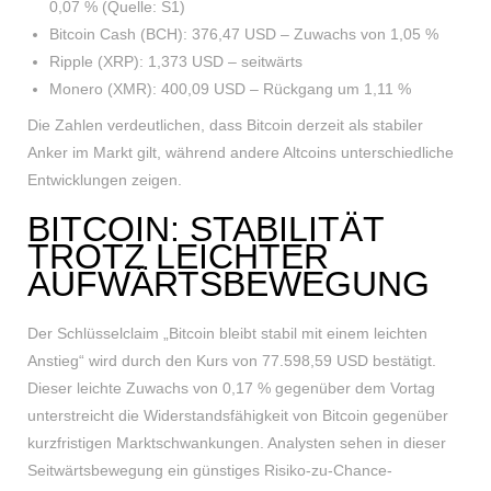
0,07 % (Quelle: S1)
Bitcoin Cash (BCH): 376,47 USD – Zuwachs von 1,05 %
Ripple (XRP): 1,373 USD – seitwärts
Monero (XMR): 400,09 USD – Rückgang um 1,11 %
Die Zahlen verdeutlichen, dass Bitcoin derzeit als stabiler
Anker im Markt gilt, während andere Altcoins unterschiedliche
Entwicklungen zeigen.
BITCOIN: STABILITÄT
TROTZ LEICHTER
AUFWÄRTSBEWEGUNG
Der Schlüsselclaim „Bitcoin bleibt stabil mit einem leichten
Anstieg“ wird durch den Kurs von 77.598,59 USD bestätigt.
Dieser leichte Zuwachs von 0,17 % gegenüber dem Vortag
unterstreicht die Widerstandsfähigkeit von Bitcoin gegenüber
kurzfristigen Marktschwankungen. Analysten sehen in dieser
Seitwärtsbewegung ein günstiges Risiko-zu-Chance-