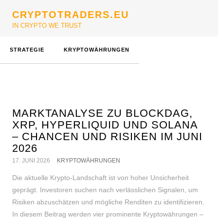
CRYPTOTRADERS.EU
IN CRYPTO WE TRUST
STRATEGIE
KRYPTOWÄHRUNGEN
MARKTANALYSE ZU BLOCKDAG,
XRP, HYPERLIQUID UND SOLANA
– CHANCEN UND RISIKEN IM JUNI
2026
17. JUNI 2026
KRYPTOWÄHRUNGEN
Die aktuelle Krypto-Landschaft ist von hoher Unsicherheit
geprägt. Investoren suchen nach verlässlichen Signalen, um
Risiken abzuschätzen und mögliche Renditen zu identifizieren.
In diesem Beitrag werden vier prominente Kryptowährungen –