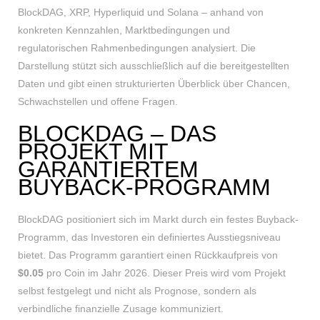
BlockDAG, XRP, Hyperliquid und Solana – anhand von
konkreten Kennzahlen, Marktbedingungen und
regulatorischen Rahmenbedingungen analysiert. Die
Darstellung stützt sich ausschließlich auf die bereitgestellten
Daten und gibt einen strukturierten Überblick über Chancen,
Schwachstellen und offene Fragen.
BLOCKDAG – DAS
PROJEKT MIT
GARANTIERTEM
BUYBACK-PROGRAMM
BlockDAG positioniert sich im Markt durch ein festes Buyback-
Programm, das Investoren ein definiertes Ausstiegsniveau
bietet. Das Programm garantiert einen Rückkaufpreis von
$0.05
pro Coin im Jahr 2026. Dieser Preis wird vom Projekt
selbst festgelegt und nicht als Prognose, sondern als
verbindliche finanzielle Zusage kommuniziert.