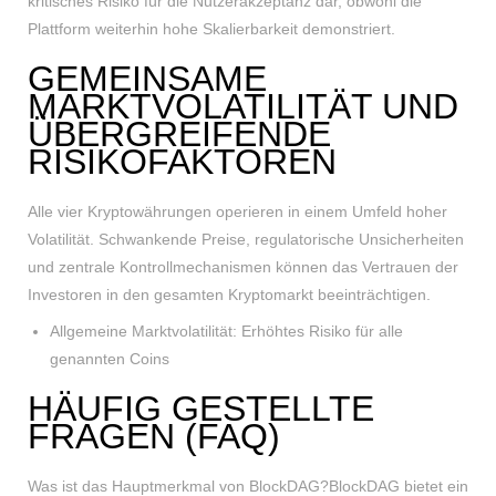
kritisches Risiko für die Nutzerakzeptanz dar, obwohl die
Plattform weiterhin hohe Skalierbarkeit demonstriert.
GEMEINSAME
MARKTVOLATILITÄT UND
ÜBERGREIFENDE
RISIKOFAKTOREN
Alle vier Kryptowährungen operieren in einem Umfeld hoher
Volatilität. Schwankende Preise, regulatorische Unsicherheiten
und zentrale Kontrollmechanismen können das Vertrauen der
Investoren in den gesamten Kryptomarkt beeinträchtigen.
Allgemeine Marktvolatilität: Erhöhtes Risiko für alle
genannten Coins
HÄUFIG GESTELLTE
FRAGEN (FAQ)
Was ist das Hauptmerkmal von BlockDAG?BlockDAG bietet ein