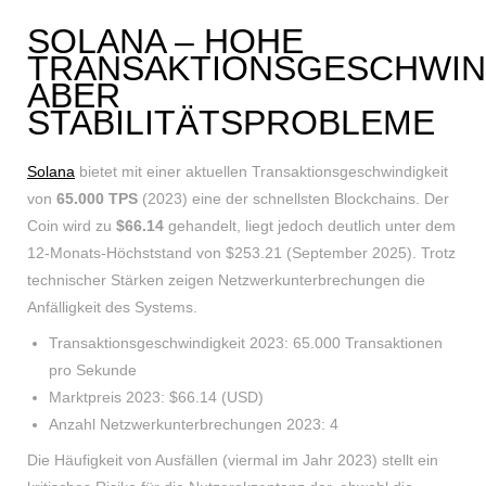
SOLANA – HOHE
TRANSAKTIONSGESCHWIND
ABER
STABILITÄTSPROBLEME
Solana
bietet mit einer aktuellen Transaktionsgeschwindigkeit
von
65.000 TPS
(2023) eine der schnellsten Blockchains. Der
Coin wird zu
$66.14
gehandelt, liegt jedoch deutlich unter dem
12-Monats-Höchststand von $253.21 (September 2025). Trotz
technischer Stärken zeigen Netzwerkunterbrechungen die
Anfälligkeit des Systems.
Transaktionsgeschwindigkeit 2023: 65.000 Transaktionen
pro Sekunde
Marktpreis 2023: $66.14 (USD)
Anzahl Netzwerkunterbrechungen 2023: 4
Die Häufigkeit von Ausfällen (viermal im Jahr 2023) stellt ein