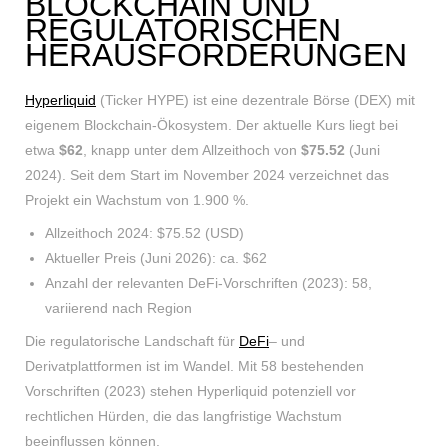
BLOCKCHAIN UND
REGULATORISCHEN
HERAUSFORDERUNGEN
Hyperliquid
(Ticker HYPE) ist eine dezentrale Börse (DEX) mit
eigenem Blockchain-Ökosystem. Der aktuelle Kurs liegt bei
etwa
$62
, knapp unter dem Allzeithoch von
$75.52
(Juni
2024). Seit dem Start im November 2024 verzeichnet das
Projekt ein Wachstum von 1.900 %.
Allzeithoch 2024: $75.52 (USD)
Aktueller Preis (Juni 2026): ca. $62
Anzahl der relevanten DeFi-Vorschriften (2023): 58,
variierend nach Region
Die regulatorische Landschaft für
DeFi
– und
Derivatplattformen ist im Wandel. Mit 58 bestehenden
Vorschriften (2023) stehen Hyperliquid potenziell vor
rechtlichen Hürden, die das langfristige Wachstum
beeinflussen können.