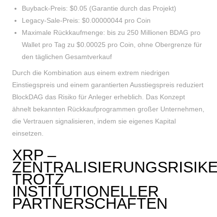
Buyback-Preis: $0.05 (Garantie durch das Projekt)
Legacy-Sale-Preis: $0.00000044 pro Coin
Maximale Rückkaufmenge: bis zu 250 Millionen BDAG pro
Wallet pro Tag zu $0.00025 pro Coin, ohne Obergrenze für
den täglichen Gesamtverkauf
Durch die Kombination aus einem extrem niedrigen
Einstiegspreis und einem garantierten Ausstiegspreis reduziert
BlockDAG das Risiko für Anleger erheblich. Das Konzept
ähnelt bekannten Rückkaufprogrammen großer Unternehmen,
die Vertrauen signalisieren, indem sie eigenes Kapital
einsetzen.
XRP –
ZENTRALISIERUNGSRISIK
TROTZ
INSTITUTIONELLER
PARTNERSCHAFTEN