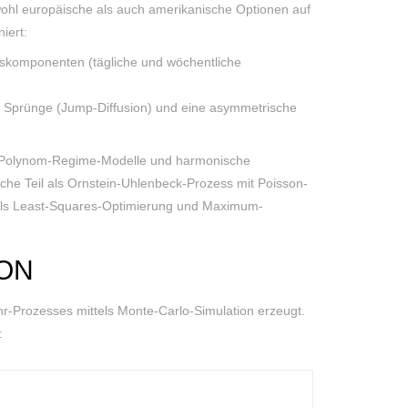
owohl europäische als auch amerikanische Optionen auf
iert:
ätskomponenten (tägliche und wöchentliche
n, Sprünge (Jump-Diffusion) und eine asymmetrische
e Polynom-Regime-Modelle und harmonische
che Teil als Ornstein-Uhlenbeck-Prozess mit Poisson-
els Least-Squares-Optimierung und Maximum-
ON
-Prozesses mittels Monte-Carlo-Simulation erzeugt.
: