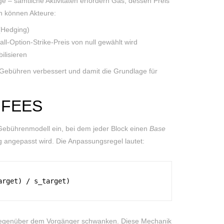
e – sämtliche Aktivitäten erfordern Gas, dessen Preis
n können Akteure:
(Hedging)
ll-Option-Strike-Preis von null gewählt wird
ilisieren
 Gebühren verbessert und damit die Grundlage für
 FEES
 Gebührenmodell ein, bei dem jeder Block einen
Base
 angepasst wird. Die Anpassungsregel lautet:
arget) / s_target)
gegenüber dem Vorgänger schwanken. Diese Mechanik