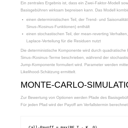
Ein zentrales Ergebnis ist, dass ein Zwei-Faktor-Modell s
Basisgebühren wirksam bepreisen kann. Das Modell kombin
einen deterministischen Teil, der Trend- und Saisonalit
Sinus-/Kosinus-Funktionen) enthält
einen stochastischen Teil, der mean-reverting Verhalte
Laplace-Verteilung für die Residuen nutzt
Die deterministische Komponente wird durch quadratisch
Sinus-/Kosinus-Terme beschrieben, während der stochastis
Jump-Komponente formuliert wird. Parameter werden mitt
Likelihood-Schätzung ermittelt.
MONTE-CARLO-SIMULATI
Zur Bewertung von Optionen werden Pfade des Basisgebühr
Für jeden Pfad wird der Payoff am Verfallstermin berechnet
Call-Payoff = max(BF_T - K, 0)