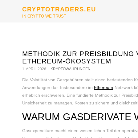
CRYPTOTRADERS.EU
IN CRYPTO WE TRUST
METHODIK ZUR PREISBILDUNG 
ETHEREUM-ÖKOSYSTEM
1. APRIL 2026
KRYPTOWÄHRUNGEN
Die Volatilität von Gasgebühren stellt einen bedeutenden Ko
Anwendungen dar. Insbesondere im
Ethereum
-Netzwerk k
erheblich erschweren. Eine fundierte Methodik zur Preisbi
Unsicherheit zu managen, Kosten zu sichern und gleichzeit
WARUM GASDERIVATE W
Gasexpenditure macht einen wesentlichen Teil der operat