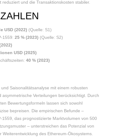
 reduziert und die Transaktionskosten stabiler.
NZAHLEN
rde USD (2022)
(Quelle: S1)
IP-1559:
25 % (2023)
(Quelle: S2)
(2022)
lionen USD (2025)
chäftszeiten:
40 % (2023)
- und Saisonalitätsanalyse mit einem robusten
asymmetrische Verteilungen berücksichtigt. Durch
ten Bewertungsformeln lassen sich sowohl
zise bepreisen. Die empirischen Befunde –
IP-1559, das prognostizierte Marktvolumen von 500
utzungsmuster – unterstreichen das Potenzial von
ur Weiterentwicklung des Ethereum-Ökosystems.