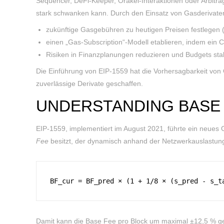
Sequencer, DeFi-Keeper, Orakel-Interaktionen oder Arbitrag
stark schwanken kann. Durch den Einsatz von Gasderivate
zukünftige Gasgebühren zu heutigen Preisen festlegen 
einen „Gas-Subscription“-Modell etablieren, indem ein Ca
Risiken in Finanzplanungen reduzieren und Budgets stab
Die Einführung von EIP-1559 hat die Vorhersagbarkeit von
zuverlässige Derivate geschaffen.
UNDERSTANDING BASE
EIP-1559, implementiert im August 2021, führte ein neues
Fee
besitzt, der dynamisch anhand der Netzwerkauslastung
BF_cur = BF_pred × (1 + 1/8 × (s_pred - s_t
Damit kann die Base Fee pro Block um maximal ±12,5 % 