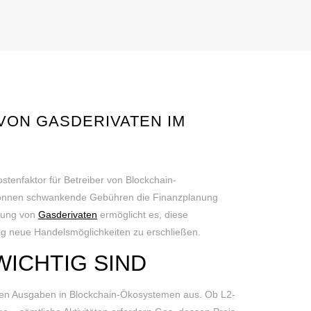
VON GASDERIVATEN IM
stenfaktor für Betreiber von Blockchain-
önnen schwankende Gebühren die Finanzplanung
ldung von
Gasderivaten
ermöglicht es, diese
ig neue Handelsmöglichkeiten zu erschließen.
ICHTIG SIND
iven Ausgaben in Blockchain-Ökosystemen aus. Ob L2-