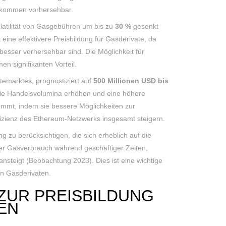
ollkommen vorhersehbar.
latilität von Gasgebühren um bis zu
30 %
gesenkt
eine effektivere Preisbildung für Gasderivate, da
besser vorhersehbar sind. Die Möglichkeit für
en signifikanten Vorteil.
temarktes, prognostiziert auf
500 Millionen USD bis
die Handelsvolumina erhöhen und eine höhere
kommt, indem sie bessere Möglichkeiten zur
fizienz des Ethereum-Netzwerks insgesamt steigern.
ng zu berücksichtigen, die sich erheblich auf die
er Gasverbrauch während geschäftiger Zeiten,
ansteigt (Beobachtung 2023). Dies ist eine wichtige
on Gasderivaten.
ZUR PREISBILDUNG
EN