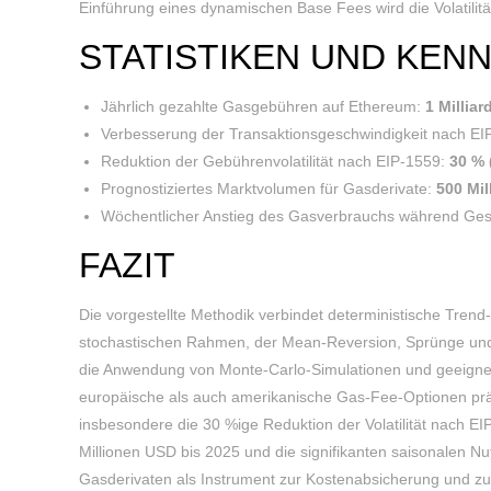
Einführung eines dynamischen Base Fees wird die Volatilität
STATISTIKEN UND KEN
Jährlich gezahlte Gasgebühren auf Ethereum:
1 Millia
Verbesserung der Transaktionsgeschwindigkeit nach E
Reduktion der Gebührenvolatilität nach EIP-1559:
30 % 
Prognostiziertes Marktvolumen für Gasderivate:
500 Mil
Wöchentlicher Anstieg des Gasverbrauchs während Ges
FAZIT
Die vorgestellte Methodik verbindet deterministische Trend
stochastischen Rahmen, der Mean-Reversion, Sprünge und 
die Anwendung von Monte-Carlo-Simulationen und geeigne
europäische als auch amerikanische Gas-Fee-Optionen prä
insbesondere die 30 %ige Reduktion der Volatilität nach E
Millionen USD bis 2025 und die signifikanten saisonalen N
Gasderivaten als Instrument zur Kostenabsicherung und z