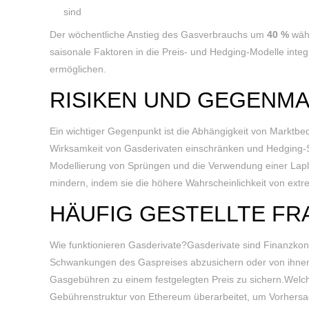
sind
Der wöchentliche Anstieg des Gasverbrauchs um
40 %
währ
saisonale Faktoren in die Preis- und Hedging-Modelle inte
ermöglichen.
RISIKEN UND GEGENMA
Ein wichtiger Gegenpunkt ist die Abhängigkeit von Markt
Wirksamkeit von Gasderivaten einschränken und Hedging-S
Modellierung von Sprüngen und die Verwendung einer Laplac
mindern, indem sie die höhere Wahrscheinlichkeit von ext
HÄUFIG GESTELLTE FR
Wie funktionieren Gasderivate?Gasderivate sind Finanzkont
Schwankungen des Gaspreises abzusichern oder von ihnen zu
Gasgebühren zu einem festgelegten Preis zu sichern.Welc
Gebührenstruktur von Ethereum überarbeitet, um Vorhersag