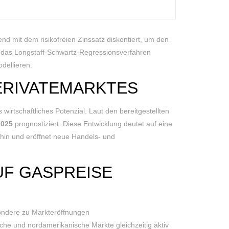
end mit dem risikofreien Zinssatz diskontiert, um den
d das Longstaff-Schwartz-Regressionsverfahren
dellieren.
RIVATEMARKTES
wirtschaftliches Potenzial. Laut den bereitgestellten
2025
prognostiziert. Diese Entwicklung deutet auf eine
in und eröffnet neue Handels- und
UF GASPREISE
ondere zu Markteröffnungen
he und nordamerikanische Märkte gleichzeitig aktiv