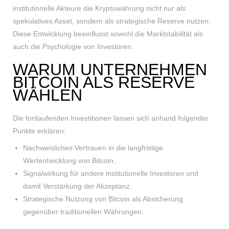
institutionelle Akteure die Kryptowährung nicht nur als
spekulatives Asset, sondern als strategische Reserve nutzen.
Diese Entwicklung beeinflusst sowohl die Marktstabilität als
auch die Psychologie von Investoren.
WARUM UNTERNEHMEN
BITCOIN ALS RESERVE
WÄHLEN
Die fortlaufenden Investitionen lassen sich anhand folgender
Punkte erklären:
Nachweisliches Vertrauen in die langfristige
Wertentwicklung von Bitcoin.
Signalwirkung für andere institutionelle Investoren und
damit Verstärkung der Akzeptanz.
Strategische Nutzung von Bitcoin als Absicherung
gegenüber traditionellen Währungen.