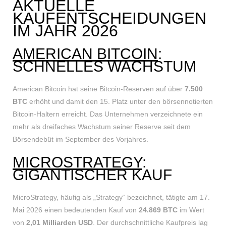
AKTUELLE
KAUFENTSCHEIDUNGEN
IM JAHR 2026
AMERICAN BITCOIN
:
SCHNELLES WACHSTUM
American Bitcoin hat seine Bitcoin-Reserven auf über
7.500
BTC
erhöht und damit den 15. Platz unter den börsennotierten
Bitcoin-Haltern erreicht. Das Unternehmen verzeichnete ein
mehr als dreifaches Wachstum seiner Reserve seit dem
Börsendebüt im September des Vorjahres.
MICROSTRATEGY
:
GIGANTISCHER KAUF
MicroStrategy, häufig als „Strategy“ bezeichnet, tätigte am 17.
Mai 2026 einen bedeutenden Kauf von
24.869 BTC
im Wert
von
2,01 Milliarden USD
. Der durchschnittliche Kaufpreis lag