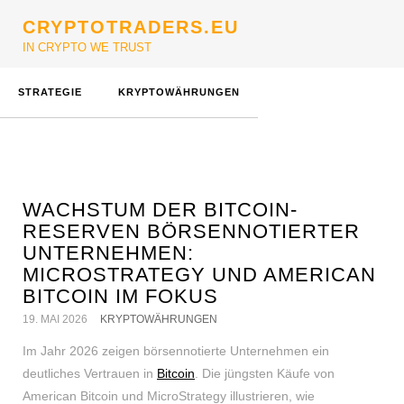
CRYPTOTRADERS.EU
IN CRYPTO WE TRUST
STRATEGIE
KRYPTOWÄHRUNGEN
WACHSTUM DER BITCOIN-
RESERVEN BÖRSENNOTIERTER
UNTERNEHMEN:
MICROSTRATEGY UND AMERICAN
BITCOIN IM FOKUS
19. MAI 2026
KRYPTOWÄHRUNGEN
Im Jahr 2026 zeigen börsennotierte Unternehmen ein
deutliches Vertrauen in
Bitcoin
. Die jüngsten Käufe von
American Bitcoin und MicroStrategy illustrieren, wie