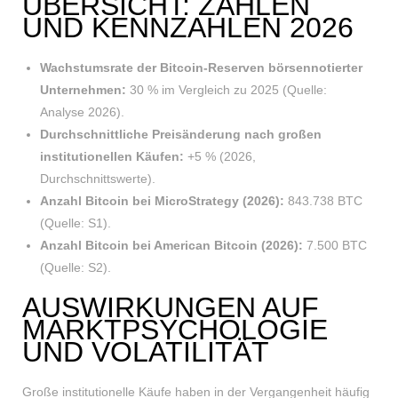
ÜBERSICHT: ZAHLEN
UND KENNZAHLEN 2026
Wachstumsrate der Bitcoin-Reserven börsennotierter
Unternehmen:
30 % im Vergleich zu 2025 (Quelle:
Analyse 2026).
Durchschnittliche Preisänderung nach großen
institutionellen Käufen:
+5 % (2026,
Durchschnittswerte).
Anzahl Bitcoin bei MicroStrategy (2026):
843.738 BTC
(Quelle: S1).
Anzahl Bitcoin bei American Bitcoin (2026):
7.500 BTC
(Quelle: S2).
AUSWIRKUNGEN AUF
MARKTPSYCHOLOGIE
UND VOLATILITÄT
Große institutionelle Käufe haben in der Vergangenheit häufig